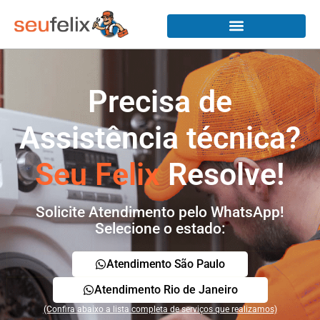
Precisa de
Assistência técnica?
Seu Felix
Resolve!
Solicite Atendimento pelo WhatsApp!
Selecione o estado:
Atendimento São Paulo
Atendimento Rio de Janeiro
(Confira abaixo a lista completa de serviços que realizamos)