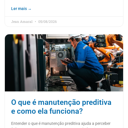
Ler mais →
Jean Amaral
05/08/2026
O que é manutenção preditiva
e como ela funciona?
Entender o que é manutenção preditiva ajuda a perceber