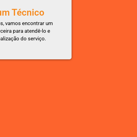
um Técnico
s, vamos encontrar um
eira para atendê-lo e
alização do serviço.