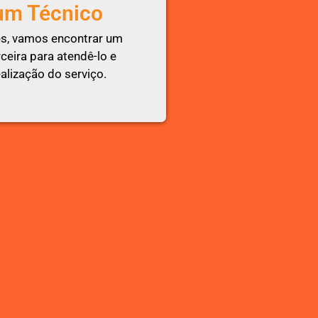
um Técnico
s, vamos encontrar um
eira para atendê-lo e
alização do serviço.