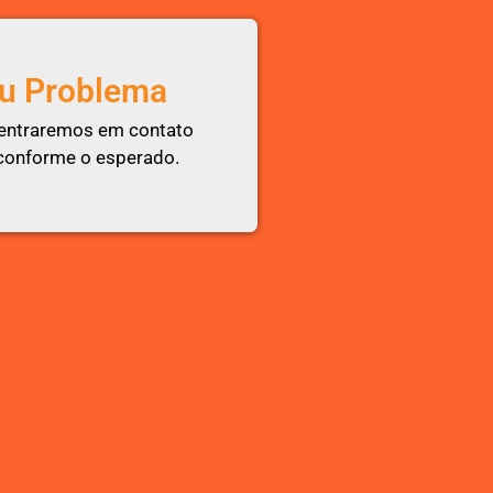
u Problema
 entraremos em contato
 conforme o esperado.