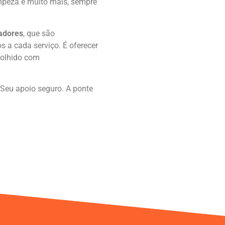
impeza e muito mais, sempre
adores
, que são
 a cada serviço. É oferecer
colhido com
Seu apoio seguro. A ponte