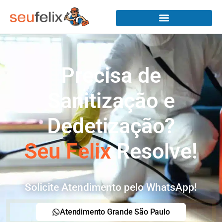
Precisa de
Sanitização e
Dedetização?
Seu Felix
Resolve!
Solicite Atendimento pelo WhatsApp!
Atendimento Grande São Paulo