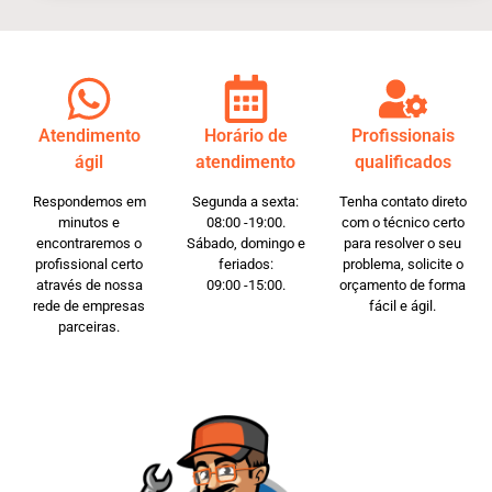
Atendimento
Horário de
Profissionais
ágil
atendimento
qualificados
Respondemos em
Segunda a sexta:
Tenha contato direto
minutos e
08:00 -19:00.
com o técnico certo
encontraremos o
Sábado, domingo e
para resolver o seu
profissional certo
feriados:
problema, solicite o
através de nossa
09:00 -15:00.
orçamento de forma
rede de empresas
fácil e ágil.
parceiras.