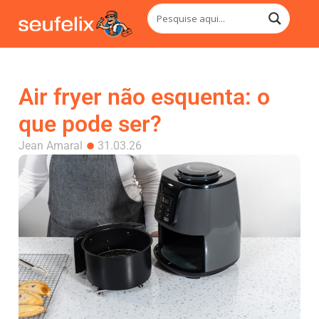
Air fryer não esquenta: o
que pode ser?
Jean Amaral
31.03.26