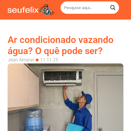
Ar condicionado vazando
água? O quê pode ser?
Jean Amaral
11.11.25