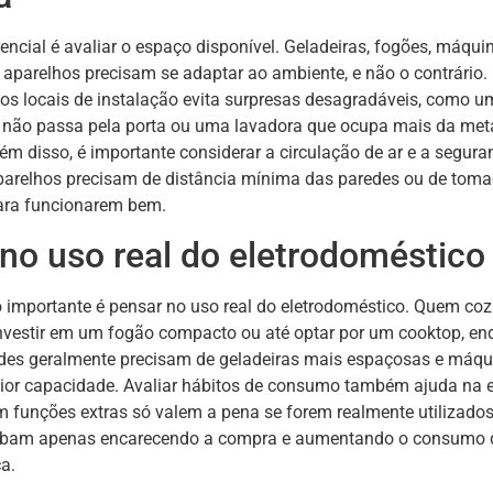
ncial é avaliar o espaço disponível. Geladeiras, fogões, máqui
s aparelhos precisam se adaptar ao ambiente, e não o contrário.
os locais de instalação evita surpresas desagradáveis, como 
e não passa pela porta ou uma lavadora que ocupa mais da met
lém disso, é importante considerar a circulação de ar e a seguran
parelhos precisam de distância mínima das paredes ou de tom
ra funcionarem bem.
no uso real do eletrodoméstico
 importante é pensar no uso real do eletrodoméstico. Quem co
nvestir em um fogão compacto ou até optar por um cooktop, en
ndes geralmente precisam de geladeiras mais espaçosas e máqu
ior capacidade. Avaliar hábitos de consumo também ajuda na e
 funções extras só valem a pena se forem realmente utilizado
cabam apenas encarecendo a compra e aumentando o consumo 
ca.