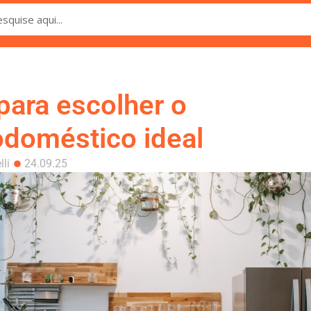
para escolher o
odoméstico ideal
li
24.09.25