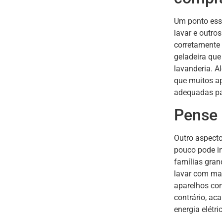
Um ponto esse
lavar e outro
corretamente 
geladeira qu
lavanderia. A
que muitos a
adequadas pa
Pense 
Outro aspecto
pouco pode i
famílias gra
lavar com ma
aparelhos com
contrário, a
energia elétri