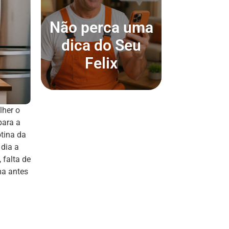
Canal do
Whatsapp
Não perca uma
dica do Seu
Entrar agora
Felix
lher o
para a
tina da
 dia a
 falta de
ma antes