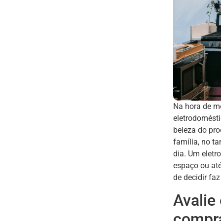
Na hora de m
eletrodomésti
beleza do pro
família, no t
dia. Um eletr
espaço ou até
de decidir faz
Avalie
compr