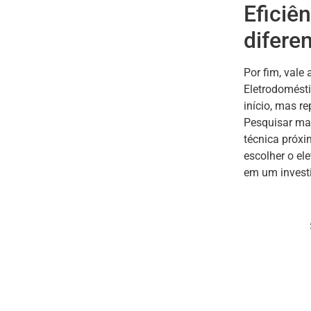
Eficiê
difere
Por fim, vale 
Eletrodomést
início, mas r
Pesquisar mar
técnica próxi
escolher o el
em um investi