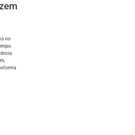
fazem
is no
tempo.
tência
im,
ansforma