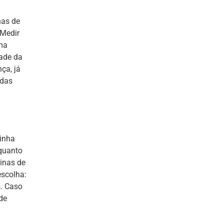
nas de
 Medir
uma
ade da
ça, já
adas
zinha
quanto
inas de
scolha:
s. Caso
de