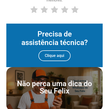
melhores.
Precisa de
assistência técnica?
Clique aqui
Entre para o Canal do
Não perca uma dica do
Whatsapp
Seu Felix
Entrar agora