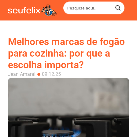
Melhores marcas de fogão
para cozinha: por que a
escolha importa?​
Jean Amaral
09.12.25